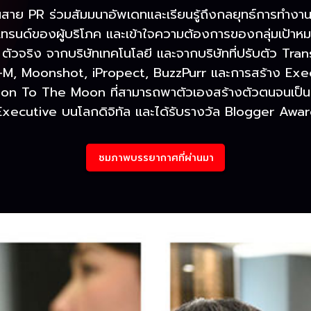
าย PR ร่วมสัมมนาอัพเดทและเรียนรู้ถึงกลยุทธ์การทำ
ึงเทรนด์ของผู้บริโภค และเข้าใจความต้องการของกลุ่มเป้า
วจริง จากบริษัทเทคโนโลยี และจากบริษัทที่ปรับตัว Trans
M, Moonshot, iPropect, BuzzPurr และการสร้าง Execu
ssion To The Moon ที่สามารถพาตัวเองสร้างตัวตนจนเป็
xecutive บนโลกดิจิทัล และได้รับรางวัล Blogger Awa
ชมภาพบรรยากาศที่ผ่านมา